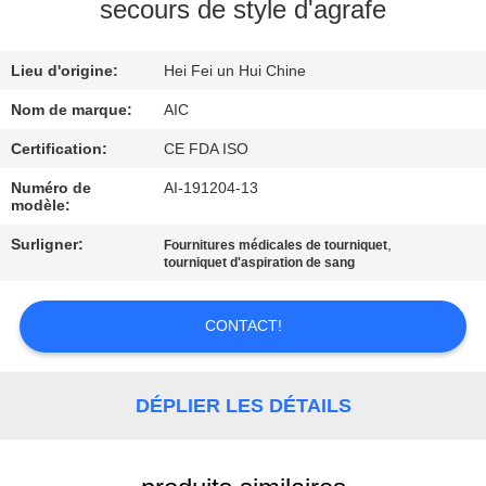
L'USINE
secours de style d'agrafe
Lieu d'origine:
Hei Fei un Hui Chine
CONTRÔLE
DE
Nom de marque:
AIC
LA
Certification:
CE FDA ISO
QUALITÉ
Numéro de
AI-191204-13
modèle:
Surligner:
,
Fournitures médicales de tourniquet
NOUS
tourniquet d'aspiration de sang
CONTACTER
CONTACT!
DEMANDEZ
UNE
DÉPLIER LES DÉTAILS
CITATION