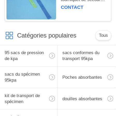
de gratuité des soins
CONTACT
de latex
Catégories populaires
Tous
95 sacs de pression
sacs conformes du
de kpa
transport 95kpa
sacs du spécimen
Poches absorbantes
95kpa
kit de transport de
douilles absorbantes
spécimen