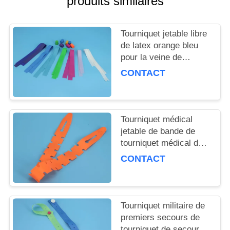
produits similaires
Tourniquet jetable libre
de latex orange bleu
pour la veine de
attachement dans la
CONTACT
collection de sang
Tourniquet médical
jetable de bande de
tourniquet médical de
secours de catégorie
CONTACT
médicale
Tourniquet militaire de
premiers secours de
tourniquet de secours