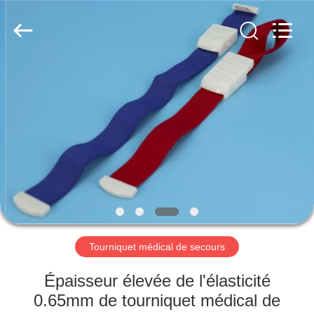
de
pression
de
kpa
Fournisseur.
Copyright
©
2020
ACCUEIL
-
2025
95kpapressurebags.com.
All
Rights
PRODUITS
Reserved.
A
PROPOS
DE
NOUS
Tourniquet médical de secours
VISITE
Épaisseur élevée de l'élasticité
DE
0.65mm de tourniquet médical de