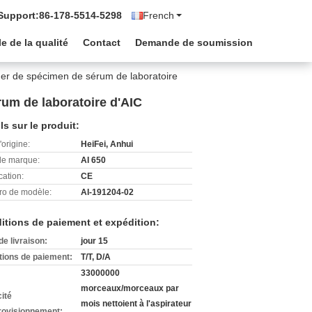
Support:
86-178-5514-5298
French
e de la qualité
Contact
Demande de soumission
uger de spécimen de sérum de laboratoire
rum de laboratoire d'AIC
ls sur le produit:
'origine:
HeiFei, Anhui
e marque:
AI 650
cation:
CE
o de modèle:
AI-191204-02
itions de paiement et expédition:
de livraison:
jour 15
tions de paiement:
T/T, D/A
33000000
morceaux/morceaux par
ité
mois nettoient à l'aspirateur
rovisionnement: