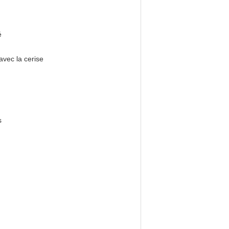
é
avec la cerise
s