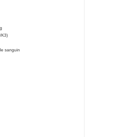
ng
2/K3)
ule sanguin