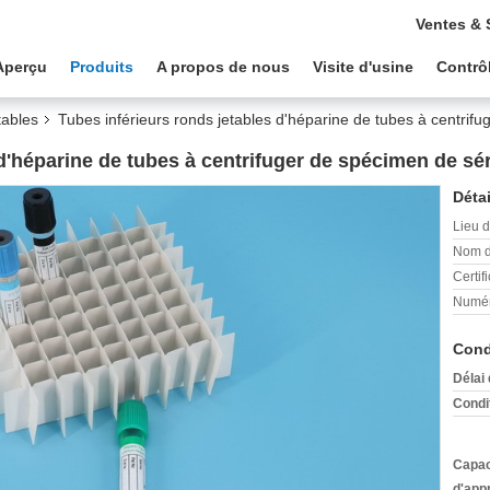
Ventes & 
Aperçu
Produits
A propos de nous
Visite d'usine
Contrôl
tables
Tubes inférieurs ronds jetables d'héparine de tubes à centrif
 d'héparine de tubes à centrifuger de spécimen de sé
Détai
Lieu d
Nom d
Certifi
Numér
Cond
Délai 
Condi
Capac
d'app