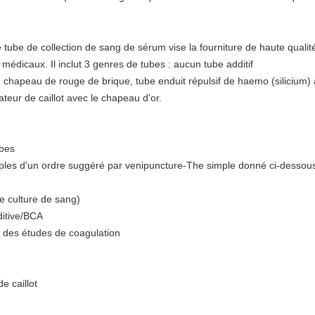
 tube de collection de sang de sérum vise la fourniture de haute qualit
édicaux. Il inclut 3 genres de tubes : aucun tube additif
 le chapeau de rouge de brique, tube enduit répulsif de haemo (silicium) 
teur de caillot avec le chapeau d'or.
ubes
iples d'un ordre suggéré par venipuncture-The simple donné ci-dessou
e culture de sang)
itive/BCA
r des études de coagulation
e caillot