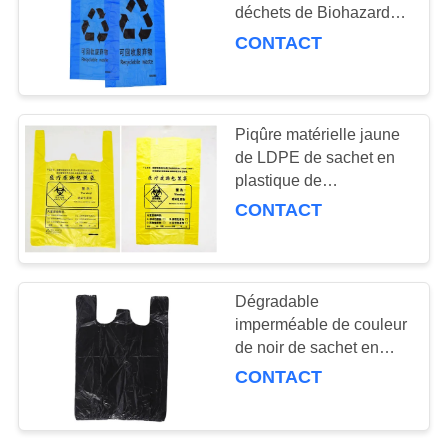
PLAN
déchets de Biohazard
de sachet en plastique
DU
CONTACT
de Biohazard d'hôpital
10
SITE
kit de transport de
PRIVACY
Piqûre matérielle jaune
spécimen
de LDPE de sachet en
POLICY
plastique de
HDPE/LDPE anti
CONTACT
résistante à la chaleur
10
Dégradable
douilles
imperméable de couleur
de noir de sachet en
absorbantes
plastique de Biohazard
CONTACT
de 60 gallons bio