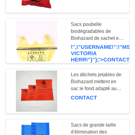
L'USINE
15 - 100 microns
CONTRÔLE
Sacs poubelle
9
DE
biodégradables de
sacs du spécimen
Biohazard de sachet en
LA
plastique de Biohazard
\",\"USERNAME\":\"MS.
95kpa
QUALITÉ
favorables à
VICTORIA
l'environnement
HERR\"}");'>CONTACT
NOUS
Les déchets jetables de
CONTACTER
Biohazard mettent en
sac le fond adapté aux
10
besoins du client de
CONTACT
DEMANDEZ
place de taille de
Poches absorbantes
UNE
couleur rouge
CITATION
Sacs de grande taille
d'élimination des