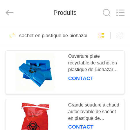
de
pression
de
Produits
kpa
Supplier.
Copyright
©
2020
ACCUEIL
10
-
2025
sachet en plastique de biohazard
Advance
95 sacs de pression
International
Corp.
PRODUITS
All
de kpa
Rights
Reserved.
Ouverture plate
recyclable de sachet en
A
plastique de Biohazard
PROPOS
pour des déchets
CONTACT
empaquetant ISO14001
DE
10
NOUS
sacs conformes du
Grande soudure à chaud
autoclavable de sachet
VISITE
transport 95kpa
en plastique de
DE
Biohazard épaisseur de
CONTACT