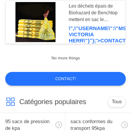
Les déchets épais de
Biohazard de Benchtop
4
mettent en sac le
protections
LDPE/sacs de rebut
\",\"USERNAME\":\"MS.
médicaux jaunes de
VICTORIA
absorbantes
HDPE
HERR\"}");'>CONTACT
médicales
No more things
10
CONTACT!
tourniquet médical
de secours
Catégories populaires
Tous
95 sacs de pression
sacs conformes du
de kpa
transport 95kpa